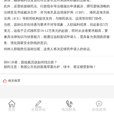
身份，确保福利仅发放给符合要求且对美国有积极的贡献者
。
此外，还需依据移民法、行政指令等法规做出申请裁决，撰写逻辑清晰的
法律意见书或裁决文件，并为海关及边境保护局（
CBP）、移民及海关执
法局（ICE）等联邦机构提供支持，与移民执法、边境管控部门协作。
当然，该岗位存在待遇与要求不对等现象，入职福利优厚，但起薪仅
5万
美元，远低于正式移民官10-12万美元的起薪，而对从业者要求颇高，要
兼具法律知识与侦查能力，能通过远程面试申请人，需具备为美国政府服
务、强化国家安全防线的意识。
何种人群能胜任该岗位呢，这类人将决定移民申请人的命运。
持H 1B者，面临裁员该如何找出路？
移民注意：美国公共负担新规草案出炉，绿卡、签证都受影响！
相关推荐
首页
在线评估
电话联系
在线咨询