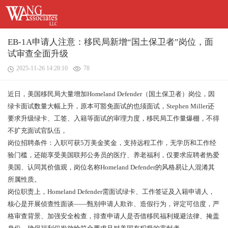
EB-1A申请人注意：移民局新增“国土保卫者”岗位，面
试审查全面升级
2025-11-26 14:28:10
78
近日，美国移民局大量增加
Homeland Defender（国土保卫者）岗位，因
绿卡面试数量大幅上升，
原本可豁免面试的也须面试
，Stephen Miller还
要求升级绿卡、工签、入籍等面试的
审理力度
，移民局工作量爆棚，不得
不扩充面试官队伍，
岗位招聘条件：入职可获
5万美金奖金，支持远程工作，无学历和工作经
验门槛，还能享受美国联邦公务员的医疗、养老福利，仅要求应聘者热爱
美国、认同其价值观，岗位名称Homeland Defender的风格易让人混淆其
所属性质。
岗位职责上，
Homeland Defender需
面试绿卡、工作签证及入籍申请人
，
核心是
开展侦查性面谈
——
甄别申请人欺诈、造假行为，评定可信度，严
格审查背景、加强安全检查，排查申请人是否借移民福利规避法律、掩盖